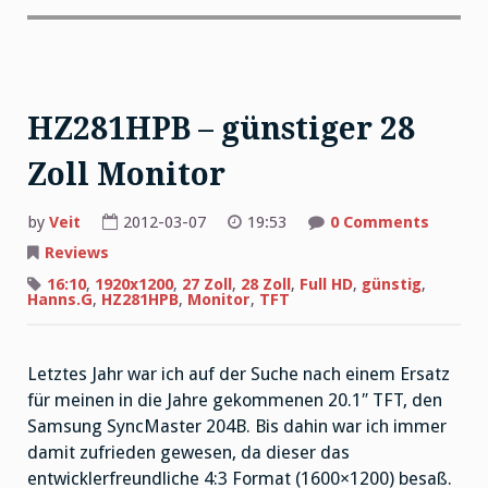
HZ281HPB – günstiger 28
Zoll Monitor
by
Veit
2012-03-07
19:53
0 Comments
Reviews
16:10
,
1920x1200
,
27 Zoll
,
28 Zoll
,
Full HD
,
günstig
,
Hanns.G
,
HZ281HPB
,
Monitor
,
TFT
Letztes Jahr war ich auf der Suche nach einem Ersatz
für meinen in die Jahre gekommenen 20.1″ TFT, den
Samsung SyncMaster 204B. Bis dahin war ich immer
damit zufrieden gewesen, da dieser das
entwicklerfreundliche 4:3 Format (1600×1200) besaß.