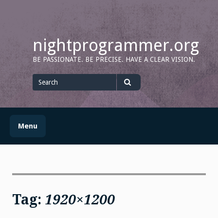
Skip
to
content
nightprogrammer.org
BE PASSIONATE. BE PRECISE. HAVE A CLEAR VISION.
Search
for
Search
Menu
Tag:
1920×1200